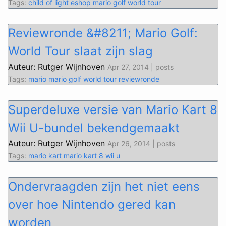
Tags:
child of light
eshop
mario golf world tour
Reviewronde &#8211; Mario Golf:
World Tour slaat zijn slag
Auteur: Rutger Wijnhoven
Apr 27, 2014 | posts
Tags:
mario
mario golf world tour
reviewronde
Superdeluxe versie van Mario Kart 8
Wii U-bundel bekendgemaakt
Auteur: Rutger Wijnhoven
Apr 26, 2014 | posts
Tags:
mario kart
mario kart 8
wii u
Ondervraagden zijn het niet eens
over hoe Nintendo gered kan
worden