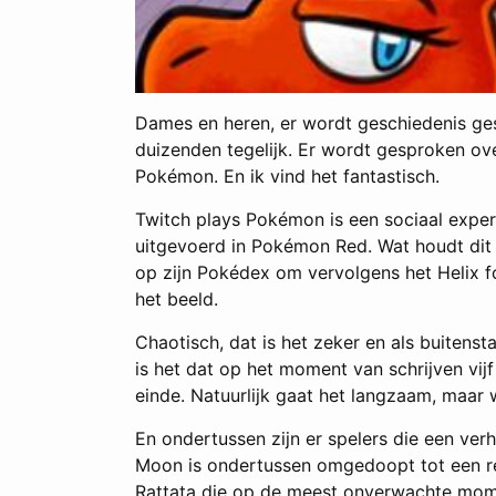
Dames en heren, er wordt geschiedenis ge
duizenden tegelijk. Er wordt gesproken over
Pokémon. En ik vind het fantastisch.
Twitch plays Pokémon is een sociaal expe
uitgevoerd in Pokémon Red. Wat houdt dit i
op zijn Pokédex om vervolgens het Helix fo
het beeld.
Chaotisch, dat is het zeker en als buitens
is het dat op het moment van schrijven vi
einde. Natuurlijk gaat het langzaam, maar w
En ondertussen zijn er spelers die een ver
Moon is ondertussen omgedoopt tot een rel
Rattata die op de meest onverwachte momen