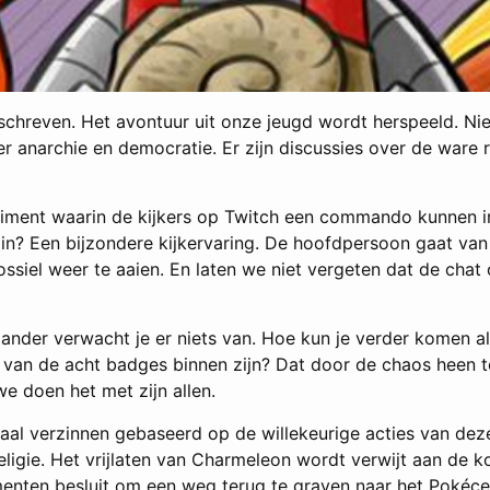
schreven. Het avontuur uit onze jeugd wordt herspeeld. Ni
 anarchie en democratie. Er zijn discussies over de ware re
riment waarin de kijkers op Twitch een commando kunnen i
n? Een bijzondere kijkervaring. De hoofdpersoon gaat van 
ssiel weer te aaien. En laten we niet vergeten dat de cha
taander verwacht je er niets van. Hoe kun je verder komen 
jf van de acht badges binnen zijn? Dat door de chaos heen
e doen het met zijn allen.
haal verzinnen gebaseerd op de willekeurige acties van de
igie. Het vrijlaten van Charmeleon wordt verwijt aan de k
ten besluit om een weg terug te graven naar het Pokécent