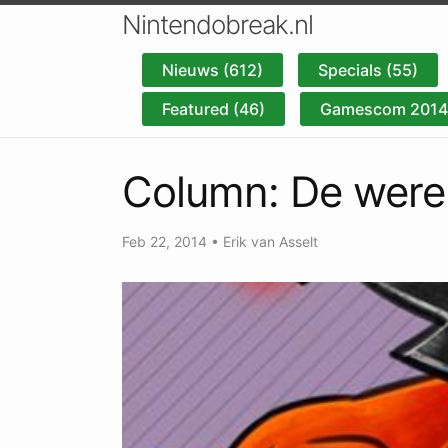
Nintendobreak.nl
Nieuws (612)
Specials (55)
Featured (46)
Gamescom 2014 
Column: De were
Feb 22, 2014
•
Erik van Asselt