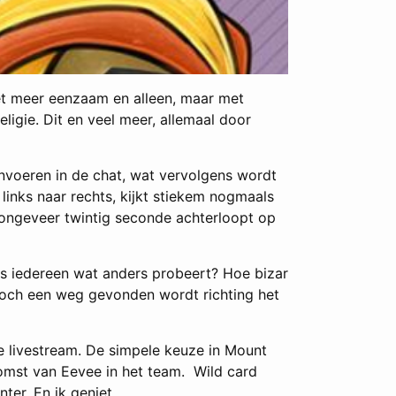
et meer eenzaam en alleen, maar met
ligie. Dit en veel meer, allemaal door
nvoeren in de chat, wat vervolgens wordt
links naar rechts, kijkt stiekem nogmaals
t ongeveer twintig seconde achterloopt op
als iedereen wat anders probeert? Hoe bizar
 toch een weg gevonden wordt richting het
ze livestream. De simpele keuze in Mount
omst van Eevee in het team. Wild card
er. En ik geniet.