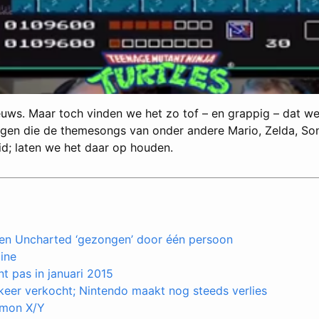
euws. Maar toch vinden we het zo tof – en grappig – dat we 
ngen die de themesongs van onder andere Mario, Zelda, Son
id; laten we het daar op houden.
 en Uncharted ‘gezongen’ door één persoon
line
t pas in januari 2015
 keer verkocht; Nintendo maakt nog steeds verlies
emon X/Y