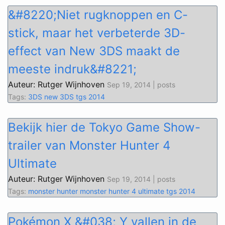
&#8220;Niet rugknoppen en C-
stick, maar het verbeterde 3D-
effect van New 3DS maakt de
meeste indruk&#8221;
Auteur: Rutger Wijnhoven
Sep 19, 2014 | posts
Tags:
3DS
new 3DS
tgs 2014
Bekijk hier de Tokyo Game Show-
trailer van Monster Hunter 4
Ultimate
Auteur: Rutger Wijnhoven
Sep 19, 2014 | posts
Tags:
monster hunter
monster hunter 4 ultimate
tgs 2014
Pokémon X &#038; Y vallen in de