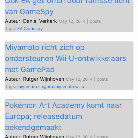
Ook EA getroffen door faillissement
van GameSpy
Auteur: Daniel Verkerk
May 12, 2014 | posts
Tags:
EA
Gamespy
Miyamoto richt zich op
ondersteunen Wii U-ontwikkelaars
met GamePad
Auteur: Rutger Wijnhoven
May 12, 2014 | posts
Tags:
miyamoto
shigeru miyamoto
wii u
Pokémon Art Academy komt naar
Europa; releasedatum
bekendgemaakt
Auteur: Rutger Wijnhoven
May 12, 2014 | posts