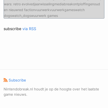
wars: retro evolvedjaarwisselingmediabreakontploffingenoud
en nieuwred factionvuurwerkvuurwerkgameswatch
dogswatch_dogswuurwerk games
subscribe
via RSS
Subscribe
Nintendobreak.nl houdt je op de hoogte over het laatste
game nieuws.