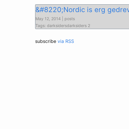
&#8220;Nordic is erg gedrev
May 12, 2014 | posts
Tags: darksidersdarksiders 2
subscribe
via RSS